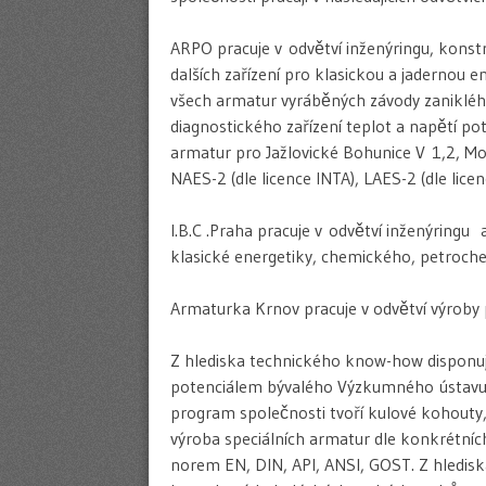
ARPO pracuje v odvětví inženýringu, konstr
dalších zařízení pro klasickou a jadernou 
všech armatur vyráběných závody zanikléh
diagnostického zařízení teplot a napětí p
armatur pro Jažlovické Bohunice V 1,2, M
NAES-2 (dle licence INTA), LAES-2 (dle licen
I.B.C .Praha pracuje v odvětví inženýringu
klasické energetiky, chemického, petroch
Armaturka Krnov pracuje v odvětví výroby
Z hlediska technického know-how disponu
potenciálem bývalého Výzkumného ústavu 
program společnosti tvoří kulové kohouty, š
výroba speciálních armatur dle konkrétní
norem EN, DIN, API, ANSI, GOST. Z hledis