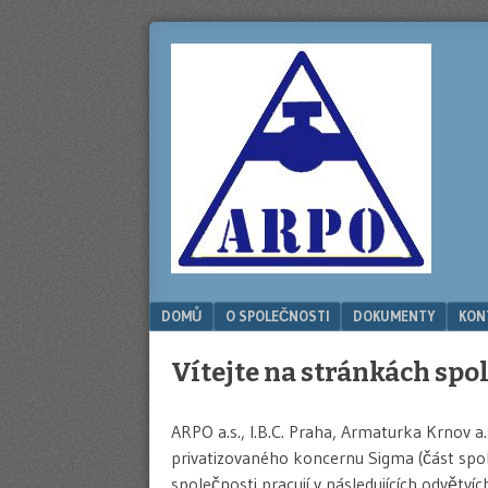
ARPO
A.S.
Menu
SKIP TO CONTENT
DOMŮ
O SPOLEČNOSTI
DOKUMENTY
KON
Vítejte na stránkách spo
ARPO a.s., I.B.C. Praha, Armaturka Krnov a.
privatizovaného koncernu Sigma (část spo
společnosti pracují v následujících odvětvíc