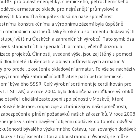
outěží pro oblast energetiky, chemického, petrochemického
 dodávek armatur ze skladu pro nejrůznější průmyslové a
kulových kohoutů a šoupátek dosáhla naše společnost
astnímu konstrukčnímu a výrobnímu zázemí byla úspěšně
šich obchodních partnerů. Díky širokému sortimentu dodávaných
astupují většinu Českých a zahraničních výrobců. Tato symbióza
vek standartních a speciálních armatur, včetně dozoru a
ace projektů. Činnosti, uvedené výše, jsou zajištěný s pomocí
á dlouholeté zkušenosti v oblasti průmyslových armatur. V
pro prodej, zkoušení a skladování armatur. To vše se nachází v
ejvýznamnější zahraniční odběratele patří petrochemické,
zemí bývalého SSSR. Celý výrobní sortiment je certiﬁkován pro
OST, FSETAN) a v roce 2004 byla dokončena certiﬁkace výrobků
e otevřeli oﬁciální zastoupení společnosti v Moskvě, které
Ruské federace, organizuje a chrání zájmy naší společnosti,
y zabezpečení a plnění požadavků našich zákazníků. V roce 2008
st energetiky s cílem navýšení objemu dodávek do tohoto odvětví
m zkušeností bývalého výzkumného ústavu, realizovaných dodávek
lapky s trojí excentricitou a oboustrannou těsností, se může