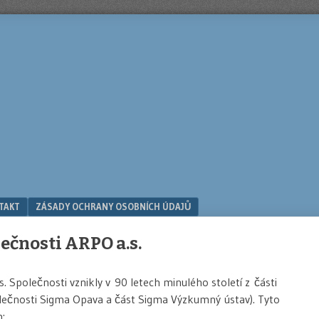
TAKT
ZÁSADY OCHRANY OSOBNÍCH ÚDAJŮ
lečnosti ARPO a.s.
s. Společnosti vznikly v 90 letech minulého století z části
lečnosti Sigma Opava a část Sigma Výzkumný ústav). Tyto
h: