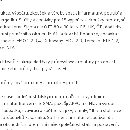
ukce, výpočtu, zkoušek a výroby speciální armatury, potrubí a
energetiku. Služby a dodávky pro JE: výpočty a zkoušky prototypů
o koncernu Sigma dle OTT 80 a 90 let v RF, UK, ČR, dodávky
otrubí primárního okruhu JE A1 Jažlovické Bohunice, dodávka
ochovce JEMO 1,2,3,4, Dukovany JEDU 2,3, Temelín JETE 1,2,
ce INTA).
 a hlavně realizuje dodávky průmyslové armatury pro oblast
emického průmyslu a plynárenství.
 průmyslové armatury a armatury pro JE.
je naše společnost lidským, informačním a výrobním
armatur koncernu SIGMA, později ARPO a.s. Hlavní výrobní
oupátka, uzavírací a zpětné klapky, ventily, ﬁltry a stále více
ch požadavků zákazníka. Sortiment armatur je dodáván dle
ka obchodních forem má naše společnost stabilní postavení v