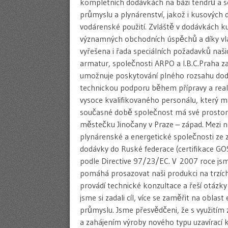
kompletních dodávkách na bázi tendrů a s
průmyslu a plynárenství, jakož i kusových
vodárenské použití. Zvláště v dodávkách 
významných obchodních úspěchů a díky vl
vyřešena i řada speciálních požadavků na
armatur, společnosti ARPO a I.B.C.Praha z
umožnuje poskytování plného rozsahu dodá
technickou podporu během přípravy a realiz
vysoce kvalifikovaného personálu, který m
současné době společnost má své prostory 
městečku Jinočany v Praze – západ. Mezi n
plynárenské a energetické společnosti ze 
dodávky do Ruské federace (certifikace G
podle Directive 97/23/EC. V 2007 roce jsm
pomáhá prosazovat naši produkci na trzích 
provádí technické konzultace a řeší otázk
jsme si zadali cíl, více se zaměřit na obla
průmyslu. Jsme přesvědčeni, že s využití
a zahájením výroby nového typu uzavírací k